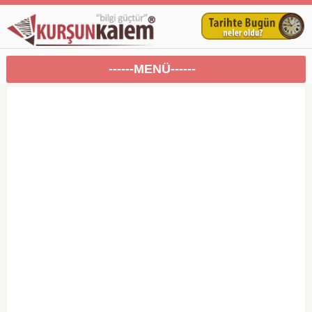
------MENÜ------