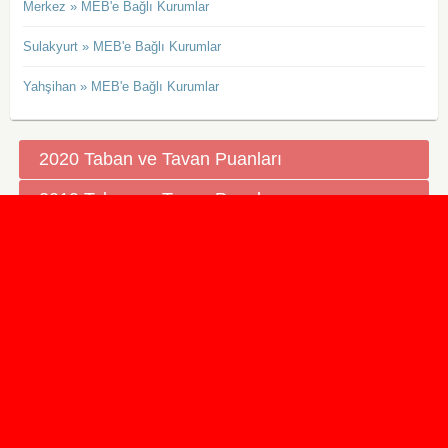
Merkez » MEB'e Bağlı Kurumlar
Sulakyurt » MEB'e Bağlı Kurumlar
Yahşihan » MEB'e Bağlı Kurumlar
2020 Taban ve Tavan Puanları
2019 Taban ve Tavan Puanları
Yüzlerce İngilizce Online Test
İletişim Formu