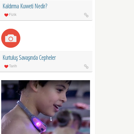
Kaldırma Kuvveti Nedir?
Fizik
Kurtuluş Savaşında Cepheler
Tarih