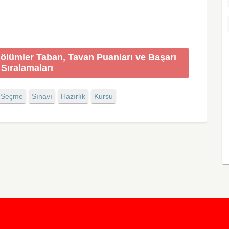
Bölümler Taban, Tavan Puanları ve Başarı
Sıralamaları
Seçme
Sınavı
Hazırlık
Kursu
KursunKalem.com
© 2026