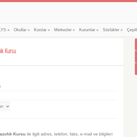
LYS
»
Okullar
»
Kurslar
»
Merkezler
»
Kurumlar
»
Sözlükler
»
Çeşit
lık Kursu
0
zırlık Kursu
ile ilgili adres, telefon, faks, e-mail ve bilgileri