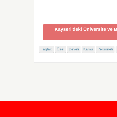
Kayseri'deki Üniversite ve 
Taglar:
Özel
Develi
Kamu
Personeli