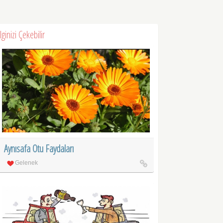
İlginizi Çekebilir
Aynısafa Otu Faydaları
Gelenek