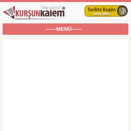
------MENÜ------