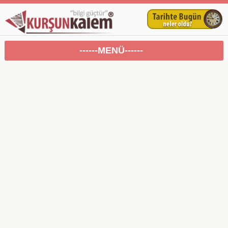
------MENÜ------