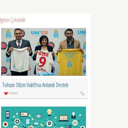
İlginizi Çekebilir
Tohum Otizm Vakfı’na Anlamlı Destek
Haber