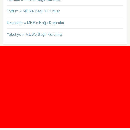
Tortum » MEB'e Bağlı Kurumlar
Uzundere » MEB'e Bağlı Kurumlar
Yakutiye » MEB'e Bağlı Kurumlar
2020 Taban ve Tavan Puanları
2019 Taban ve Tavan Puanları
Yüzlerce İngilizce Online Test
İletişim Formu