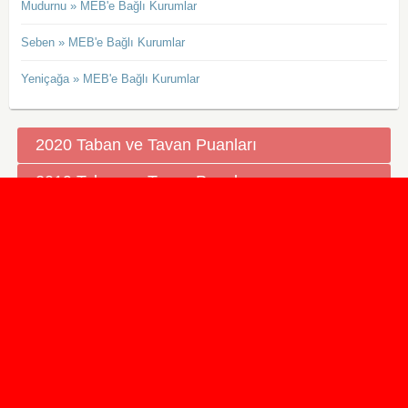
Mudurnu » MEB'e Bağlı Kurumlar
Seben » MEB'e Bağlı Kurumlar
Yeniçağa » MEB'e Bağlı Kurumlar
2020 Taban ve Tavan Puanları
2019 Taban ve Tavan Puanları
Yüzlerce İngilizce Online Test
İletişim Formu