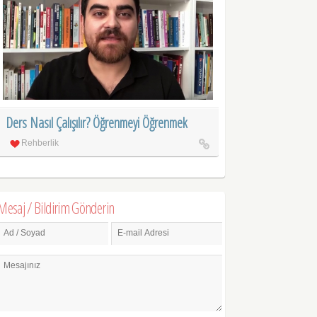
Ders Nasıl Çalışılır? Öğrenmeyi Öğrenmek
Rehberlik
Mesaj / Bildirim Gönderin
Ad / Soyad
E-mail Adresi
Mesajınız