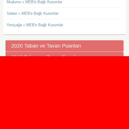
Mudurnu » MEB'e Bağlı Kurumlar
Seben » MEB'e Bağlı Kurumlar
Yeniçağa » MEB'e Bağlı Kurumlar
2020 Taban ve Tavan Puanları
2019 Taban ve Tavan Puanları
Yüzlerce İngilizce Online Test
İletişim Formu