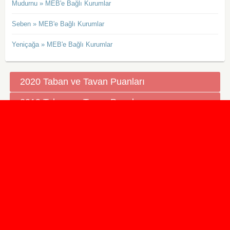
Mudurnu » MEB'e Bağlı Kurumlar
Seben » MEB'e Bağlı Kurumlar
Yeniçağa » MEB'e Bağlı Kurumlar
2020 Taban ve Tavan Puanları
2019 Taban ve Tavan Puanları
Yüzlerce İngilizce Online Test
İletişim Formu