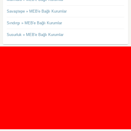
Savaştepe » MEB'e Bağlı Kurumlar
Sındırgı » MEB'e Bağlı Kurumlar
Susurluk » MEB'e Bağlı Kurumlar
2020 Taban ve Tavan Puanları
2019 Taban ve Tavan Puanları
Yüzlerce İngilizce Online Test
İletişim Formu