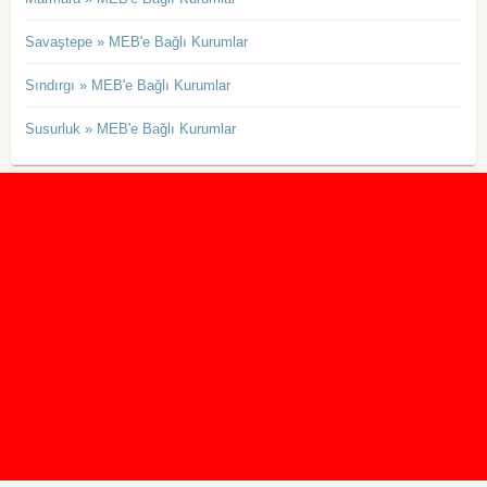
Savaştepe » MEB'e Bağlı Kurumlar
Sındırgı » MEB'e Bağlı Kurumlar
Susurluk » MEB'e Bağlı Kurumlar
2020 Taban ve Tavan Puanları
2019 Taban ve Tavan Puanları
Yüzlerce İngilizce Online Test
İletişim Formu