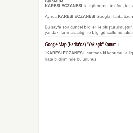
Açıklama
KARESI ECZANESI
ile ilgili adres, telefon, fak
Ayrıca
KARESI ECZANESI
Google Harita üzerin
Bu sayfa son güncel bilgiler ile oluşturulmuştu
yandaki form aracılığı ile bilgi güncelleme talebi 
Google Map (Harita'da) "Yaklaşık" Konumu
"
KARESI ECZANESI
" haritada ki konumu ile ilg
hata bildiriminde bulununuz