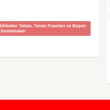
 Bölümler Taban, Tavan Puanları ve Başarı
Sıralamaları
KursunKalem.com
© 2026