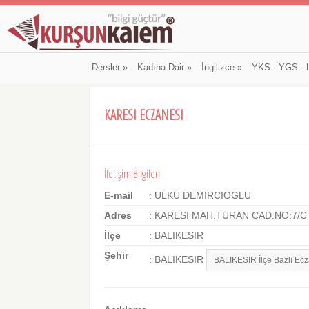
Dersler
»
Kadına Dair
»
İngilizce
»
YKS - YGS - 
KARESI ECZANESI
İletişim Bilgileri
E-mail
: ULKU DEMIRCIOGLU
Adres
: KARESI MAH.TURAN CAD.NO:7/C
İlçe
: BALIKESIR
Şehir
: BALIKESIR