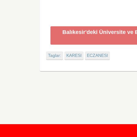
Balıkesir'deki Üniversite ve
Taglar:
KARESI
ECZANESI