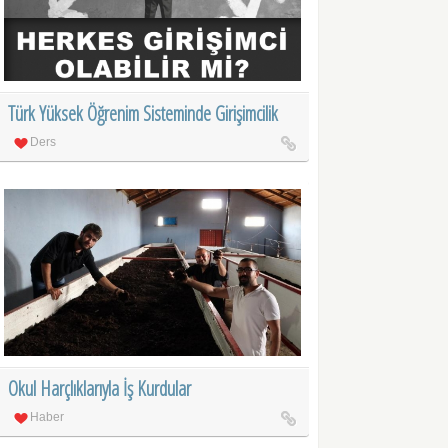
Türk Yüksek Öğrenim Sisteminde Girişimcilik
Ders
Okul Harçlıklarıyla İş Kurdular
Haber