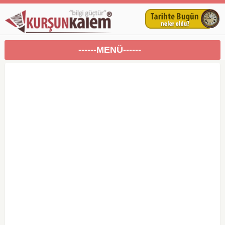
------MENÜ------