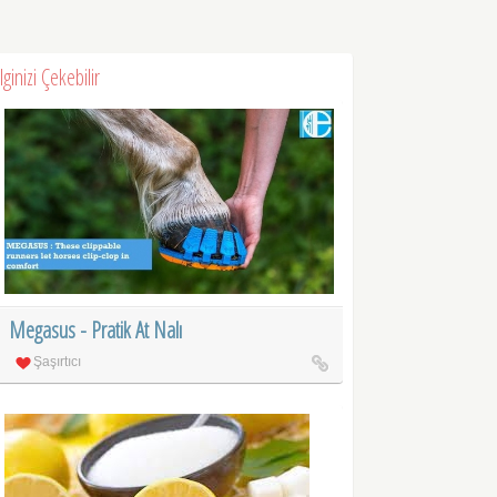
İlginizi Çekebilir
Megasus - Pratik At Nalı
Şaşırtıcı